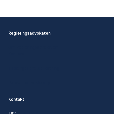
Kristian
Rigland
Regjeringsadvokaten
Om Regjeringsadvokaten
Karriere
Tilgjengelighetserklæring
Personvernerklæring
Kontakt
Tlf.:
22 99 02 00