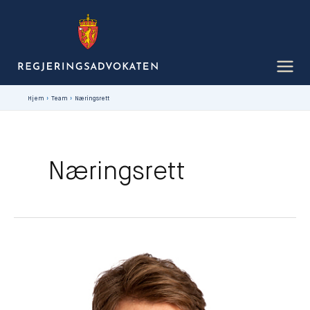
Hopp
rett
til
innholdet
Hjem
Team
Næringsrett
Næringsrett