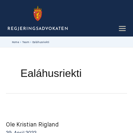
Mana
njuolga
sisdollui
Home
Team
Ealáhusriekti
Ealáhusriekti
Ole Kristian Rigland
29. April 2022