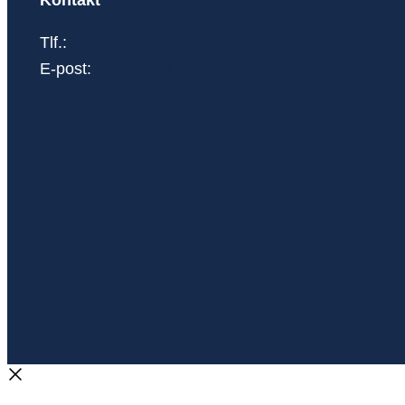
Tlf.:
22 99 02 00
E-post:
postmottak@regjeringsadvokaten.no
Se adresser
Sakskostnader