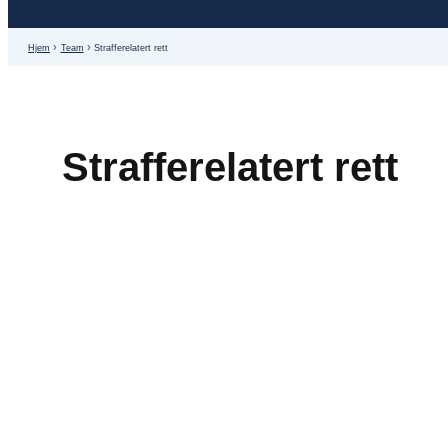
Hjem
Team
Strafferelatert rett
Strafferelatert rett