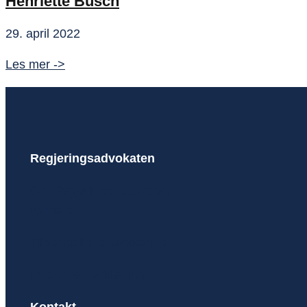
Henriette Busch
29. april 2022
Henriette
Les mer ->
Busch
Regjeringsadvokaten
Om Regjeringsadvokaten
Karriere
Tilgjengelighetserklæring
Personvernerklæring
Kontakt