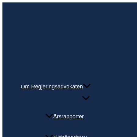
Hopp
rett
til
innholdet
Om Regjeringsadvokaten
Årsrapporter