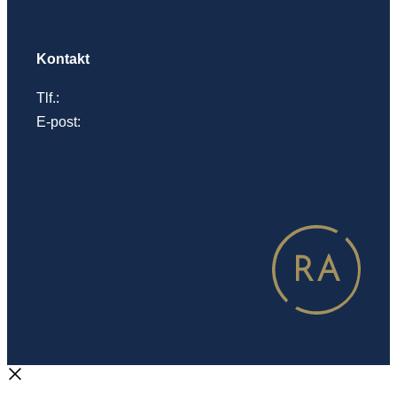
Personvernerklæring
Kontakt
Tlf.:
22 99 02 00
E-post:
postmottak@regjeringsadvokaten.no
Se adresser
Sakskostnader