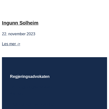
Ingunn Solheim
22. november 2023
Ingunn
Les mer ->
Solheim
Regjeringsadvokaten
Om Regjeringsadvokaten
Karriere
Tilgjengelighetserklæring