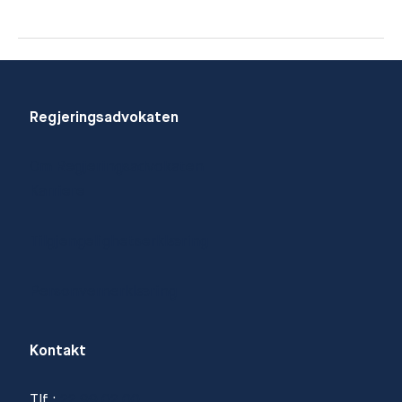
Kristian
Rigland
Regjeringsadvokaten
Om Regjeringsadvokaten
Karriere
Tilgjengelighetserklæring
Personvernerklæring
Kontakt
Tlf.:
22 99 02 00