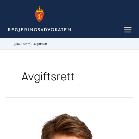
Hopp
rett
til
innholdet
Hjem
Team
Avgiftsrett
Avgiftsrett