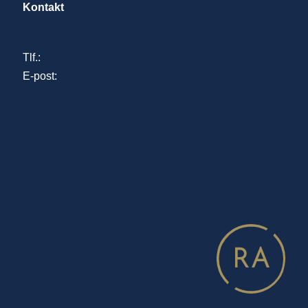
Kontakt
Tlf.:
22 99 02 00
E-post:
postmottak@regjeringsadvokaten.no
Se adresser
Sakskostnader