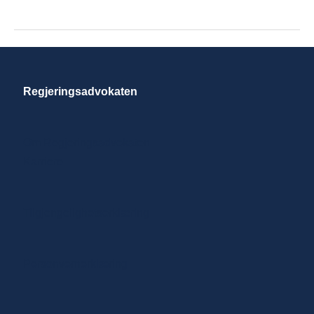
Iversen
Regjeringsadvokaten
Om Regjeringsadvokaten
Karriere
Tilgjengelighetserklæring
Personvernerklæring