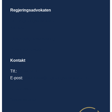
Regjeringsadvokaten
Om Regjeringsadvokaten
Karriere
Tilgjengelighetserklæring
Personvernerklæring
Kontakt
Tlf.:
22 99 02 00
E-post:
postmottak@regjeringsadvokaten.no
Se adresser
Sakskostnader