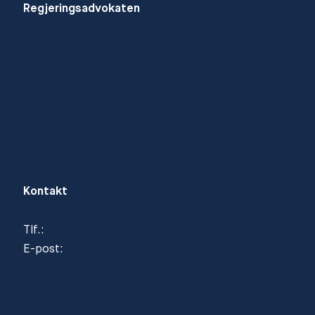
Regjeringsadvokaten
Om Regjeringsadvokaten
Karriere
Tilgjengelighetserklæring
Personvernerklæring
Kontakt
Tlf.:
22 99 02 00
E-post:
postmottak@regjeringsadvokaten.no
Se adresser