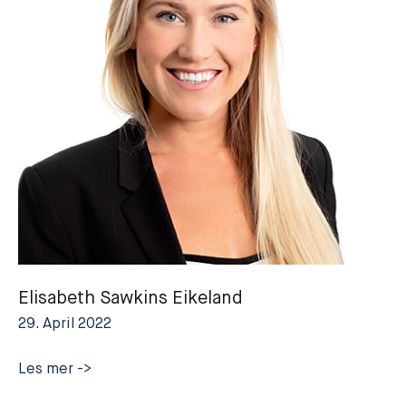
Elisabeth Sawkins Eikeland
29. April 2022
Elisabeth
Les mer ->
Sawkins