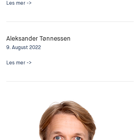
Sverre-
Les mer ->
Mangor
Innjord
Aleksander Tønnessen
9. August 2022
Aleksander
Les mer ->
Tønnessen