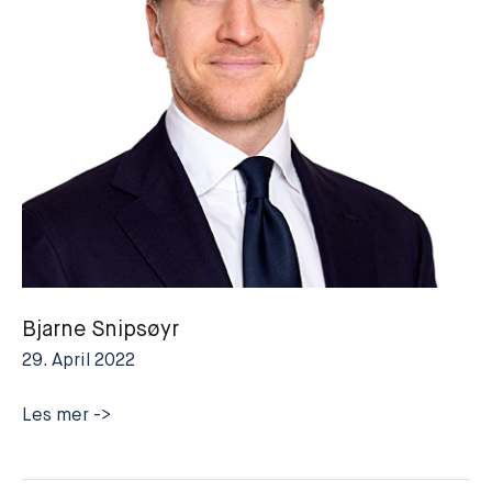
Bjarne Snipsøyr
29. April 2022
Bjarne
Les mer ->
Snipsøyr