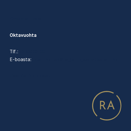
Sakskostnader
Oktavuohta
Tlf.:
22 99 02 00
E-boasta:
postmottak@regjeringsadvokaten.no
Geahča čujuhusaid