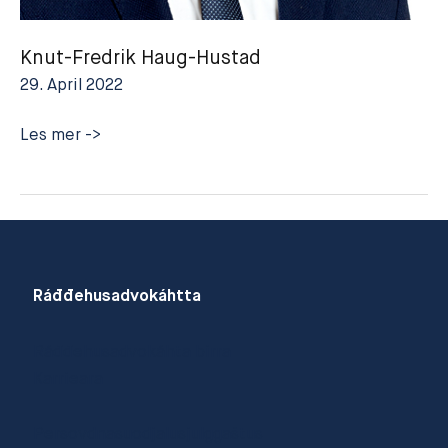
Knut-Fredrik Haug-Hustad
29. April 2022
Knut-
Les mer ->
Fredrik
Haug-
Hustad
Ráđđehusadvokáhtta
Ráđđehusadvokáhta birra
Karrieara
Persovdnasuodjalusjulggaštus