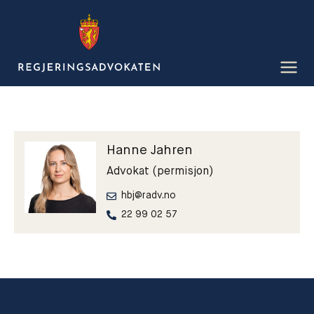
Mana
njuolga
sisdollui
Hanne Jahren
Advokat (permisjon)
hbj@radv.no
22 99 02 57