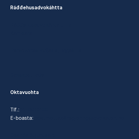
Ráđđehusadvokáhtta
Ráđđehusadvokáhta birra
Karrieara
Persovdnasuodjalusjulggaštus
Sakskostnader
Oktavuohta
Tlf.:
22 99 02 00
E-boasta:
postmottak@regjeringsadvokaten.no
Geahča čujuhusaid