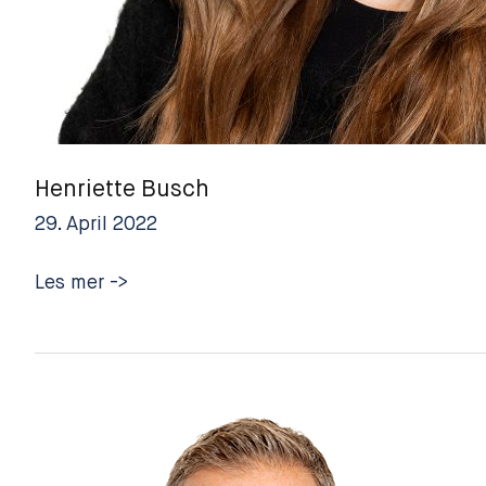
Henriette Busch
29. April 2022
Henriette
Les mer ->
Busch