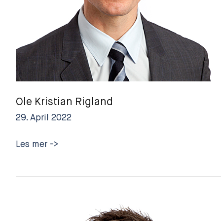
Ole Kristian Rigland
29. April 2022
Ole
Les mer ->
Kristian
Rigland