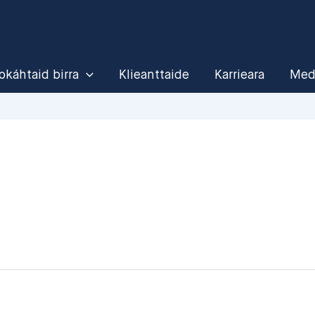
káhtaid birra
Klieanttaide
Karrieara
Medi