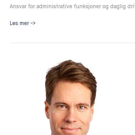
Ansvar for administrative funksjoner og daglig dri
Marius
Les mer ->
Ovesen