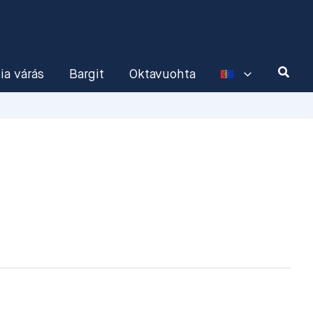
a várás
Bargit
Oktavuohta