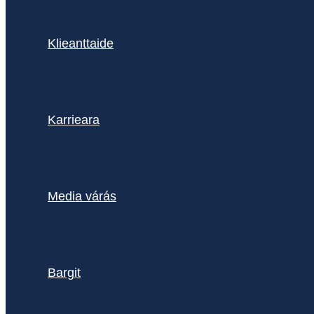
Klieanttaide
Karrieara
Media várás
Bargit