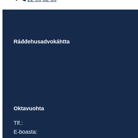
Ráđđehusadvokáhtta
Ráđđehusadvokáhta birra
Karrieara
Persovdnasuodjalusjulggaštus
Sakskostnader
Oktavuohta
Tlf.:
22 99 02 00
E-boasta:
postmottak@regjeringsadvokaten.no