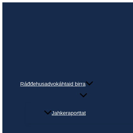
Mana
njuolga
sisdollui
Ráđđehusadvokáhtaid birra
Jahkeraporttat