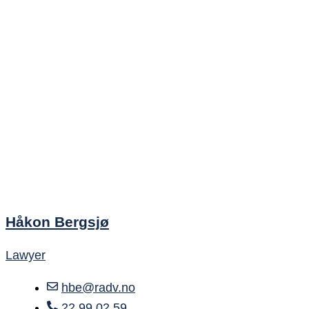
Håkon Bergsjø
Lawyer
hbe@radv.no
22 99 02 59