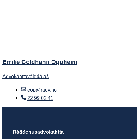
Emilie Goldhahn Oppheim
Advokáhttaválddálaš
eop@radv.no
22 99 02 41
Ráđđehusadvokáhtta