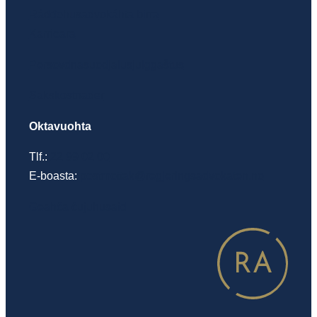
Ráđđehusadvokáhta birra
Karrieara
Persovdnasuodjalusjulggaštus
Sakskostnader
Oktavuohta
Tlf.:
22 99 02 00
E-boasta:
postmottak@regjeringsadvokaten.no
Geahča čujuhusaid